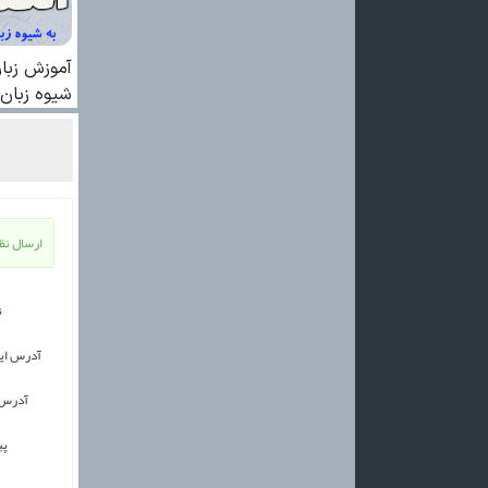
ارسال نظر
ن
آدرس ای
آدرس
پی