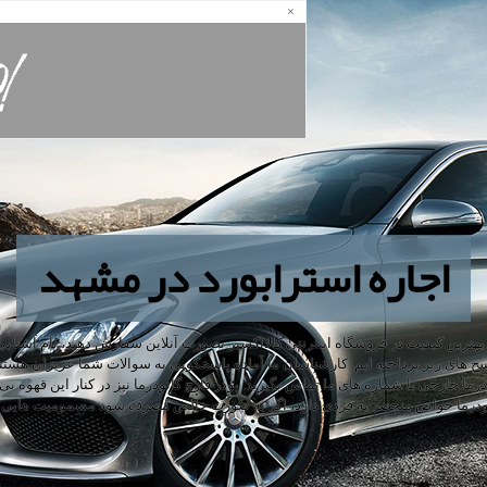
×
اجاره استرابورد در مشهد
 و بهترین کیفیت در فروشگاه اینترنتی کالااکسیر بصورت آنلاین سفارش دهید، نام آشنا
 های زیر پرداخته ایم. کارشناسان ما آماده پاسخگویی به سوالات شما عزیزان هستند
انودرما خارجی با شماره های ما تماس بگیرید. پودر قارچ گانودرما نیز در کنار این ق
انودرما خواص منحصر به فردی دارد، اگر به صورت خالص مصرف شود مسمومیت هایی ب