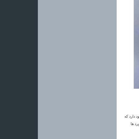
 دارد که
رد ها