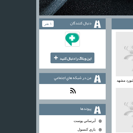
دنبال كنندگان
۱ نفر
+
اين وبلاگ را دنبال كنيد
من در شبكه هاي اجتماعي
بورد مشهد
پيوندها
آبرساني پوست
بازي كنسول