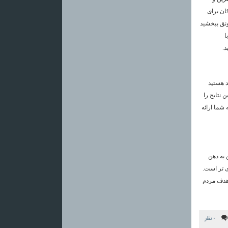
ان برای
ونق ببخشید
ا
د.
د هستید
 نتایج را
شما ارائه
 به ذهن
ی تر است.
 هدف مردم
۰ نظر