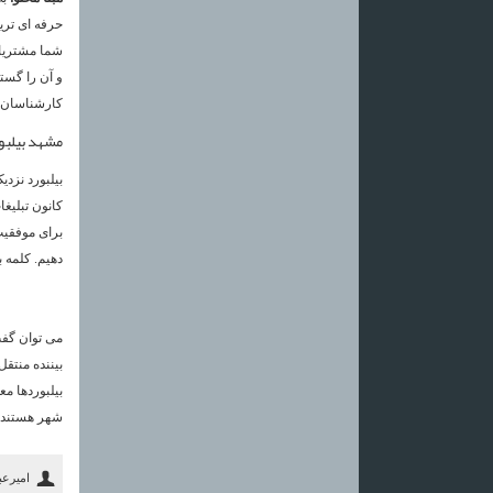
حرفه ای تری
شما مشتریان
و آن را گست
کارشناسان م
مشهد بیلبو
بیلبورد نزد
کانون تبلیغا
برای موفقیت
دهیم. کلمه 
می توان گفت
بیننده منتقل
بیلبوردها م
شهر هستند. ب
امیرع