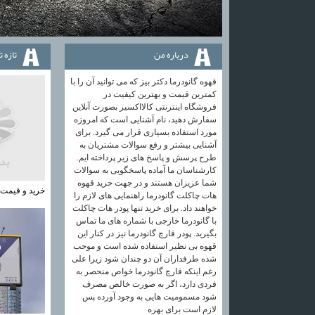
درباره من
تازه 
قهوه گانودرما دکتر بیز که می توانید آن را با
کمترین قیمت و بهترین کیفیت در
فروشگاه اینترنتی کالااکسیر بصورت آنلاین
سفارش دهید، نام آشنایی است که امروزه
مورد استفاده بسیاری قرار می گیرد. برای
آشنایی بیشتر و رفع سوالات مشتریان به
طرح پرسش و پاسخ های زیر پرداخته ایم.
کارشناسان ما آماده پاسخگویی به سوالات
شما عزیزان هستند و در جهت خرید قهوه
خرید و قیمت
هات چاکلت گانودرما راهنمایی های لازم را
خواهند داد. برای خرید تنها پودر هات چاکلت
با گانودرما خارجی با شماره های ما تماس
بگیرید. پودر قارچ گانودرما نیز در کنار این
قهوه بی نظیر استفاده شده است و موجب
شده طرفداران آن دو چندان شود زیرا علی
رغم اینکه قارچ گانودرما خواص منحصر به
فردی دارد، اگر به صورت خالص مصرف
شود مسمومیت هایی به وجود آورده پس
لازم است برای بهره