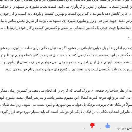
ن کمپین تبلیغاتی ممکن را تدوین و گردآوری می کند، قیمت نصب بیلبورد در مشهد را تا حد امک
 عزیز کاهش دهد تا بتوانید با کم ترین قیمت و بهترین کیفیت و بازدهی به کسب و کار خود ر
رش دهید. جهت طراحی و رزرو بیلبورد شهرداری مشهد می توانید از طریق بخش تماس با ما ب
بنا محتوا جهت چیدن یک کمپین تبلیغاتی بی نقص و گسترش کسب و کار خود در ارتباط باشی
رد
یک حرم امام رضا و پل هوایی تبلیغاتی در مشهد اگر به دنبال مکانی برای ساخت بیلبورد در مشه
ت گستر در این زمینه به شما کمک می کند. ما با ده سال تجربه در کنار شما خواهیم بود تا بهترین
 شما بدست آوریم. قبل از پرداختن به هر موضوعی، می خواهیم تعریف درستی از بیلبورد را به 
بیلبورد به زبان انگلیسی است و در بسیاری از کشورهای جهان به همین نام خوانده می شود.
 از نظر ساختاری صفحه ای بزرگ است که کاری را که انجام می دهید در کمترین زمان ممکن
 می کند. در واقع، هرچه قدرت انتقال این مفهوم بیشتر باشد و سریعتر اتفاق بیفتد، بیلبورد قو
عمولاً در مکان های پرتردد، نزدیک پل هوایی، بین شهرها و غیره نصب می شوند، زیرا مخاطبان
نابراین انتخاب مکانی با ترافیک بالا یکی از عواملی است که باید بسیار مورد توجه قرار گیرد.
باس جوادی
۰
۰