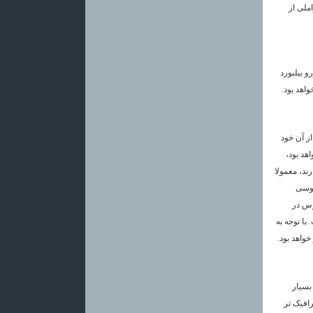
ملی از
و بیلبورد
واهد بود.
از آن خود
هد بود،
ند، معمولا
بوسی
وس در
با توجه به
خواهد بود.
بسیار
رافیک تر