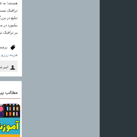
هستند؛ به ع
ترافیک نسبتا
تبلیغ در بزر
بیلبورد در 
پر ترافیک تر
برچس
هزینه رزرو 
امیرع