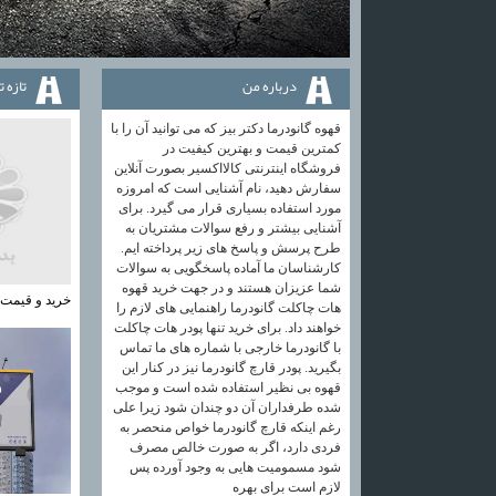
درباره من
تازه 
قهوه گانودرما دکتر بیز که می توانید آن را با
کمترین قیمت و بهترین کیفیت در
فروشگاه اینترنتی کالااکسیر بصورت آنلاین
سفارش دهید، نام آشنایی است که امروزه
مورد استفاده بسیاری قرار می گیرد. برای
آشنایی بیشتر و رفع سوالات مشتریان به
طرح پرسش و پاسخ های زیر پرداخته ایم.
کارشناسان ما آماده پاسخگویی به سوالات
شما عزیزان هستند و در جهت خرید قهوه
خرید و قیمت
هات چاکلت گانودرما راهنمایی های لازم را
خواهند داد. برای خرید تنها پودر هات چاکلت
با گانودرما خارجی با شماره های ما تماس
بگیرید. پودر قارچ گانودرما نیز در کنار این
قهوه بی نظیر استفاده شده است و موجب
شده طرفداران آن دو چندان شود زیرا علی
رغم اینکه قارچ گانودرما خواص منحصر به
فردی دارد، اگر به صورت خالص مصرف
شود مسمومیت هایی به وجود آورده پس
لازم است برای بهره