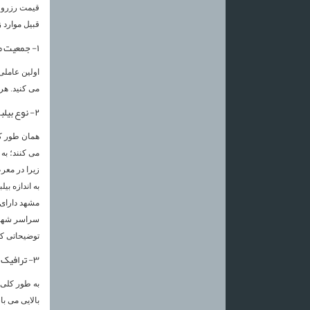
قیمت رزرو ب
قبیل موارد ز
۱- جمعیت منطقه :
اولین عاملی 
می کنید. هر 
۲- نوع بیلبورد :
همان طور که 
می کنند؛ به
زیرا در معرض
به اندازه ب
مشهد دارای 
سراسر شهر، 
توضیحاتی که 
۳- ترافیک منطقه :
به طور کلی 
بالایی می ب