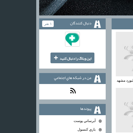
دنبال كنندگان
۱ نفر
+
اين وبلاگ را دنبال كنيد
من در شبكه هاي اجتماعي
بورد مشهد
پيوندها
آبرساني پوست
بازي كنسول