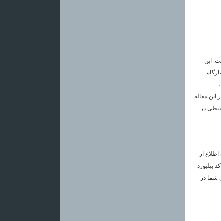
ت. این
جود بارگاه
،
 این مقاله
محیطی در
اطلاع از
 بیلبورد
ی شما در