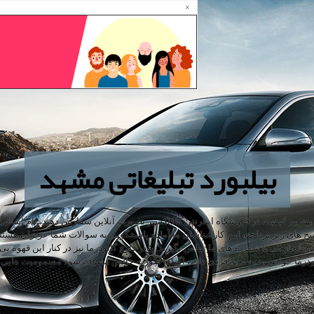
×
بیلبورد تبلیغاتی مشهد
 و بهترین کیفیت در فروشگاه اینترنتی کالااکسیر بصورت آنلاین سفارش دهید، نام آشنا
 های زیر پرداخته ایم. کارشناسان ما آماده پاسخگویی به سوالات شما عزیزان هستند
انودرما خارجی با شماره های ما تماس بگیرید. پودر قارچ گانودرما نیز در کنار این ق
انودرما خواص منحصر به فردی دارد، اگر به صورت خالص مصرف شود مسمومیت هایی ب