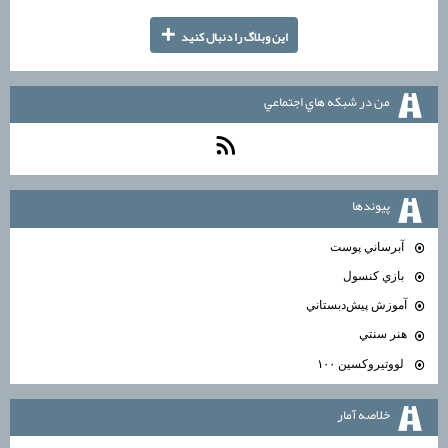
+
اين وبلاگ را دنبال كنيد
من در شبكه هاي اجتماعي
پيوندها
آبرساني پوست
بازي كنسول
آموزش پيش‌دبستاني
هنر سنتي
لووتيروكسين ۱۰۰
خلاصه آمار