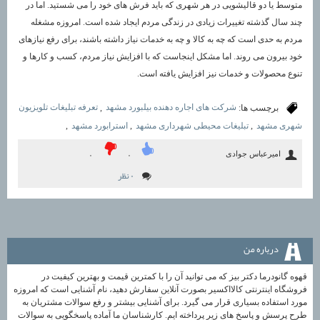
متوسط یا دو قالیشویی در هر شهری که باید فرش های خود را می شستید. اما در
چند سال گذشته تغییرات زیادی در زندگی مردم ایجاد شده است. امروزه مشغله
مردم به حدی است که چه به کالا و چه به خدمات نیاز داشته باشند، برای رفع نیازهای
خود بیرون می روند. اما مشکل اینجاست که با افزایش نیاز مردم، کسب و کارها و
تنوع محصولات و خدمات نیز افزایش یافته است.
برچسب ها:
شرکت های اجاره دهنده بیلبورد مشهد
,
تعرفه تبلیغات تلویزیون
شهری مشهد
,
تبلیغات محیطی شهرداری مشهد
,
استرابورد مشهد
,
امیرعباس جوادی
۰
۰
۰ نظر
درباره من
قهوه گانودرما دکتر بیز که می توانید آن را با کمترین قیمت و بهترین کیفیت در
فروشگاه اینترنتی کالااکسیر بصورت آنلاین سفارش دهید، نام آشنایی است که امروزه
مورد استفاده بسیاری قرار می گیرد. برای آشنایی بیشتر و رفع سوالات مشتریان به
طرح پرسش و پاسخ های زیر پرداخته ایم. کارشناسان ما آماده پاسخگویی به سوالات