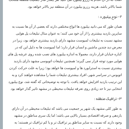
شما بالاتر باشد، هزینه رزرو بیلبورد در آن منطقه نیز بالاتر خواهد بود.
۲- نوع بیلبورد :
همان طور که می دانید بیلبورد ها انواع مختلفی دارند که بعضی از آن ها نسبت به
سایرین بازدید بیشتری را از آن خود می کنند؛ به عنوان مثال تبلیغات پل هوایی
مشهد نسبت به تبلیغات لمپوست مشهد دارای بازدید بیشتری خواهد بود، زیرا در
معرض دید چندین ماشین و انسان قرار دارد؛ اما لمپوست ها به دلیل این که در
کناره خیابان قرار دارند، معمولا به اندازه بیلبورد های نصب شده روی عرشه پل های
هوایی مورد توجه قرار نمی گیرند؛ همچنین تبلیغات اتوبوسی مشهد دارای بازدید
بیشتری نسبت به استرابورد ها و لمپوست ها خواهد بود؛ زیرا به علت حرکت کردن
اتوبوس در سراسر شهر، افراد بیشتری تبلیغات شما را مشاهده خواهند کرد و به
این ترتیب بازدید افزایش خواهد یافت. با توجه به توضیحاتی که گفته شد، نوع بیلبورد
انتخابی نیز تا حد زیادی روی تعرفه تبلیغات محیطی در مشهد تاثیر گذار خواهد بود.
۳- ترافیک منطقه :
به طور کلی مشهد یک شهر پر جمعیت می باشد که تبلیغات محیطی در آن دارای
بازدهی و صرفه اقتصادی بسیار بالایی می باشد؛ اما یک سری مناطق در مشهد
وجود دارند که نسبت به سایر مناطق پر ترافیک تر و یا کم ترافیک تر هستند؛ به