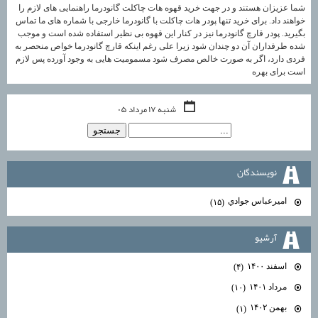
شما عزیزان هستند و در جهت خرید قهوه هات چاکلت گانودرما راهنمایی های لازم را
خواهند داد. برای خرید تنها پودر هات چاکلت با گانودرما خارجی با شماره های ما تماس
بگیرید. پودر قارچ گانودرما نیز در کنار این قهوه بی نظیر استفاده شده است و موجب
شده طرفداران آن دو چندان شود زیرا علی رغم اینکه قارچ گانودرما خواص منحصر به
فردی دارد، اگر به صورت خالص مصرف شود مسمومیت هایی به وجود آورده پس لازم
است برای بهره
شنبه ۱۷ مرداد ۰۵
نويسندگان
اميرعباس جوادي
(۱۵)
آرشيو
اسفند ۱۴۰۰
(۴)
مرداد ۱۴۰۱
(۱۰)
بهمن ۱۴۰۲
(۱)