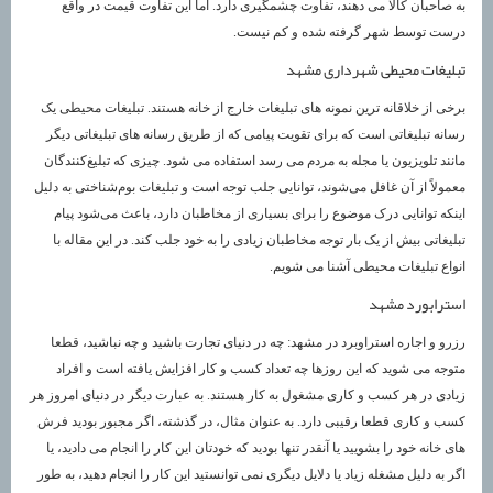
به صاحبان کالا می دهند، تفاوت چشمگیری دارد. اما این تفاوت قیمت در واقع
درست توسط شهر گرفته شده و کم نیست.
تبلیغات محیطی شهرداری مشهد
برخی از خلاقانه ترین نمونه های تبلیغات خارج از خانه هستند. تبلیغات محیطی یک
رسانه تبلیغاتی است که برای تقویت پیامی که از طریق رسانه های تبلیغاتی دیگر
مانند تلویزیون یا مجله به مردم می رسد استفاده می شود. چیزی که تبلیغ‌کنندگان
معمولاً از آن غافل می‌شوند، توانایی جلب توجه است و تبلیغات بوم‌شناختی به دلیل
اینکه توانایی درک موضوع را برای بسیاری از مخاطبان دارد، باعث می‌شود پیام
تبلیغاتی بیش از یک بار توجه مخاطبان زیادی را به خود جلب کند. در این مقاله با
انواع تبلیغات محیطی آشنا می شویم.
استرابورد مشهد
رزرو و اجاره استراوبرد در مشهد: چه در دنیای تجارت باشید و چه نباشید، قطعا
متوجه می شوید که این روزها چه تعداد کسب و کار افزایش یافته است و افراد
زیادی در هر کسب و کاری مشغول به کار هستند. به عبارت دیگر در دنیای امروز هر
کسب و کاری قطعا رقیبی دارد. به عنوان مثال، در گذشته، اگر مجبور بودید فرش
های خانه خود را بشویید یا آنقدر تنها بودید که خودتان این کار را انجام می دادید، یا
اگر به دلیل مشغله زیاد یا دلایل دیگری نمی توانستید این کار را انجام دهید، به طور