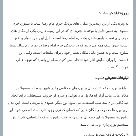
رزرو تابلو در
مشهد
به ویژه یکی از پربازدیدترین مکان های نزدیک حرم امام رضا است یا بیلبورد حرم
مشهد . به همین دلیل با توجه به تجربه ای که در این زمینه داریم، یکی از مکان های
مهم برای نصب بیلبوردها نزدیک حرم امام رضا است. دلیل این امر بسیار واضح
است، بدون شک همه می دانند که در نزدیکی حرم امام رضا در تمام ایام سال بسیار
شلوغ است و به همین دلیل مکان بسیار خوبی برای تبلیغات است. وقتی این
قسمت را برای نمایش آثار خود انتخاب می کنید، مطمئن باشید که نتیجه عالی
خواهید گرفت.
تبلیغات محیطی
مشهد
انواع بیلبورد ، حتما تا به حال بیلبوردهای مختلفی را در شهر دیده اید. معمولا در
مکان هایی مانند آزادراه ها، پل های هوایی و غیره. از حروف مستطیلی برای ایجاد
دید کافی برای مخاطب استفاده می شود. نوع دیگر عمودی یا مربعی است. این مدل
از بیلبوردها معمولا در مکان هایی که فضای کمتری وجود دارد استفاده می شود. این
بیلبوردها معمولا دارای قطعاتی مانند پایه، قاب بیلبورد، صفحه تبلیغاتی، تاپ تابلو،
سیستم نورپردازی و ... می باشند.
شرکت تبلیغات محیطی
مشهد