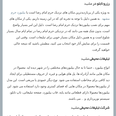
رزرو تابلو در
مشهد
به ویژه یکی از پربازدیدترین مکان های نزدیک حرم امام رضا است یا
بیلبورد حرم
مشهد
. به همین دلیل با توجه به تجربه ای که در این زمینه داریم، یکی از مکان های
مهم برای نصب بیلبوردها نزدیک حرم امام رضا است. دلیل این امر بسیار واضح
است، بدون شک همه می دانند که در نزدیکی حرم امام رضا در تمام ایام سال بسیار
شلوغ است و به همین دلیل مکان بسیار خوبی برای تبلیغات است. وقتی این
قسمت را برای نمایش آثار خود انتخاب می کنید، مطمئن باشید که نتیجه عالی
خواهید گرفت.
تبلیغات محیطی
مشهد
انواع بیلبورد ، حتما تا به حال بیلبوردهای مختلفی را در شهر دیده اید. معمولا در
مکان هایی مانند آزادراه ها، پل های هوایی و غیره. از حروف مستطیلی برای ایجاد
دید کافی برای مخاطب استفاده می شود. نوع دیگر عمودی یا مربعی است. این مدل
از بیلبوردها معمولا در مکان هایی که فضای کمتری وجود دارد استفاده می شود. این
بیلبوردها معمولا دارای قطعاتی مانند پایه، قاب بیلبورد، صفحه تبلیغاتی، تاپ تابلو،
سیستم نورپردازی و ... می باشند.
شرکت تبلیغات محیطی
مشهد