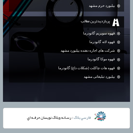
بیلبورد حرم مشهد
پربازديدترين مطالب
قهوه سوپریم گانودرما
قهوه لاته گانودرما
شرکت های اجاره دهنده بیلبورد مشهد
قهوه موکا گانودرما
قهوه هات چاکلت (شکلات داغ) گانودرما
بیلبورد تبلیغاتی مشهد
فارسي بلاگ
: رسـانه وبلاگ نويسان حرفـه اي