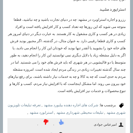
استرابورد مشهد
رزرو و اجاره استراوبرد در مشهد: چه در دنیای تجارت باشید و چه نباشید، قطعا
متوجه می شوید که این روزها چه تعداد کسب و کار افزایش یافته است و افراد
زیادی در هر کسب و کاری مشغول به کار هستند. به عبارت دیگر در دنیای امروز هر
کسب و کاری قطعا رقیبی دارد. به عنوان مثال، در گذشته، اگر مجبور بودید فرش
های خانه خود را بشویید یا آنقدر تنها بودید که خودتان این کار را انجام می دادید، یا
اگر به دلیل مشغله زیاد یا دلایل دیگری نمی توانستید این کار را انجام دهید، به طور
متوسط یا دو قالیشویی در هر شهری که باید فرش های خود را می شستید. اما در
چند سال گذشته تغییرات زیادی در زندگی مردم ایجاد شده است. امروزه مشغله
مردم به حدی است که چه به کالا و چه به خدمات نیاز داشته باشند، برای رفع نیازهای
خود بیرون می روند. اما مشکل اینجاست که با افزایش نیاز مردم، کسب و کارها و
تنوع محصولات و خدمات نیز افزایش یافته است.
برچسب ها:
شرکت های اجاره دهنده بیلبورد مشهد
,
تعرفه تبلیغات تلویزیون
شهری مشهد
,
تبلیغات محیطی شهرداری مشهد
,
استرابورد مشهد
,
امیرعباس جوادی
۰
۰