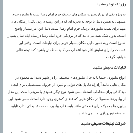
رزرو تابلو در
مشهد
به ویژه یکی از پربازدیدترین مکان های نزدیک حرم امام رضا است یا بیلبورد حرم
مشهد . به همین دلیل با توجه به تجربه ای که در این زمینه داریم، یکی از مکان های
مهم برای نصب بیلبوردها نزدیک حرم امام رضا است. دلیل این امر بسیار واضح
است، بدون شک همه می دانند که در نزدیکی حرم امام رضا در تمام ایام سال بسیار
شلوغ است و به همین دلیل مکان بسیار خوبی برای تبلیغات است. وقتی این
قسمت را برای نمایش آثار خود انتخاب می کنید، مطمئن باشید که نتیجه عالی
خواهید گرفت.
تبلیغات محیطی
مشهد
انواع بیلبورد ، حتما تا به حال بیلبوردهای مختلفی را در شهر دیده اید. معمولا در
مکان هایی مانند آزادراه ها، پل های هوایی و غیره. از حروف مستطیلی برای ایجاد
دید کافی برای مخاطب استفاده می شود. نوع دیگر عمودی یا مربعی است. این مدل
از بیلبوردها معمولا در مکان هایی که فضای کمتری وجود دارد استفاده می شود. این
بیلبوردها معمولا دارای قطعاتی مانند پایه، قاب بیلبورد، صفحه تبلیغاتی، تاپ تابلو،
سیستم نورپردازی و ... می باشند.
شرکت تبلیغات محیطی
مشهد