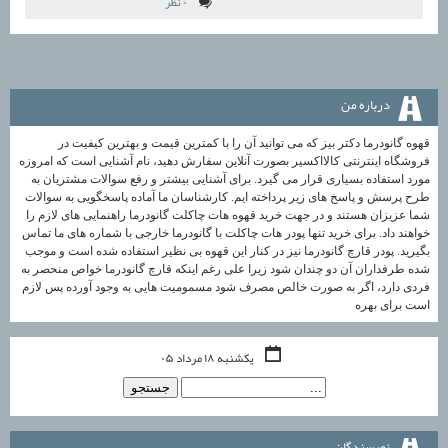
۰ نظر
درباره من
قهوه گانودرما دکتر بیز که می توانید آن را با کمترین قیمت و بهترین کیفیت در
فروشگاه اینترنتی کالااکسیر بصورت آنلاین سفارش دهید، نام آشنایی است که امروزه
مورد استفاده بسیاری قرار می گیرد. برای آشنایی بیشتر و رفع سوالات مشتریان به
طرح پرسش و پاسخ های زیر پرداخته ایم. کارشناسان ما آماده پاسخگویی به سوالات
شما عزیزان هستند و در جهت خرید قهوه هات چاکلت گانودرما راهنمایی های لازم را
خواهند داد. برای خرید تنها پودر هات چاکلت با گانودرما خارجی با شماره های ما تماس
بگیرید. پودر قارچ گانودرما نیز در کنار این قهوه بی نظیر استفاده شده است و موجب
شده طرفداران آن دو چندان شود زیرا علی رغم اینکه قارچ گانودرما خواص منحصر به
فردی دارد، اگر به صورت خالص مصرف شود مسمومیت هایی به وجود آورده پس لازم
است برای بهره
یکشنبه ۱۸ مرداد ۰۵
نويسندگان