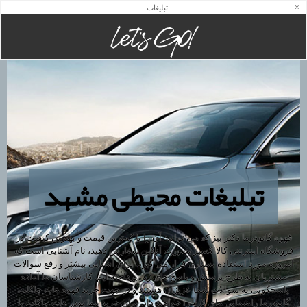
×
تبلیغات
تبلیغات محیطی مشهد
قهوه گانودرما دکتر بیز که می توانید آن را با کمترین قیمت و بهترین کیفیت در
فروشگاه اینترنتی کالااکسیر بصورت آنلاین سفارش دهید، نام آشنایی است که
امروزه مورد استفاده بسیاری قرار می گیرد. برای آشنایی بیشتر و رفع سوالات
مشتریان به طرح پرسش و پاسخ های زیر پرداخته ایم. کارشناسان ما آماده
پاسخگویی به سوالات شما عزیزان هستند و در جهت خرید قهوه هات چاکلت
گانودرما راهنمایی های لازم را خواهند داد. برای خرید تنها پودر هات چاکلت با