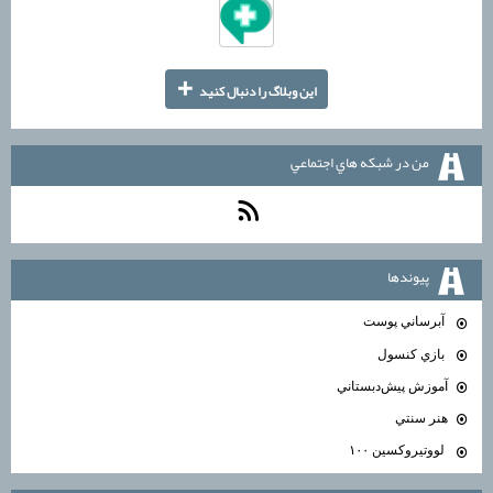
+
اين وبلاگ را دنبال كنيد
من در شبكه هاي اجتماعي
پيوندها
آبرساني پوست
بازي كنسول
آموزش پيش‌دبستاني
هنر سنتي
لووتيروكسين ۱۰۰