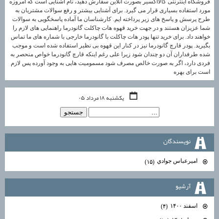
فروشگاه اینترنتی کالااکسیر بصورت آنلاین سفارش دهید، نام آشنایی است که امروزه
مورد استفاده بسیاری قرار می گیرد. برای آشنایی بیشتر و رفع سوالات مشتریان به
طرح پرسش و پاسخ های زیر پرداخته ایم. کارشناسان ما آماده پاسخگویی به سوالات
شما عزیزان هستند و در جهت خرید قهوه هات چاکلت گانودرما راهنمایی های لازم را
خواهند داد. برای خرید تنها پودر هات چاکلت با گانودرما خارجی با شماره های ما تماس
بگیرید. پودر قارچ گانودرما نیز در کنار این قهوه بی نظیر استفاده شده است و موجب
شده طرفداران آن دو چندان شود زیرا علی رغم اینکه قارچ گانودرما خواص منحصر به
فردی دارد، اگر به صورت خالص مصرف شود مسمومیت هایی به وجود آورده پس لازم
است برای بهره
یکشنبه ۱۸ مرداد ۰۵
نويسندگان
اميرعباس جوادي
(۱۵)
آرشيو
اسفند ۱۴۰۰
(۴)