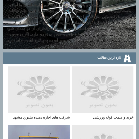
مشتریان به طرح پرسش و پاسخ های زیر پرداخته ایم. کارشناسان ما آماده
پاسخگویی به سوالات شما عزیزان هستند و در جهت خرید قهوه هات چاکلت
گانودرما راهنمایی های لازم را خواهند داد. برای خرید تنها پودر هات چاکلت با
گانودرما خارجی با شماره های ما تماس بگیرید. پودر قارچ گانودرما نیز در کنار این
قهوه بی نظیر استفاده شده است و موجب شده طرفداران آن دو چندان شود
زیرا علی رغم اینکه قارچ گانودرما خواص منحصر به فردی دارد، اگر به صورت
خالص مصرف شود مسمومیت هایی به وجود آورده پس لازم است برای بهره
تازه ترين مطالب
خرید و قیمت کوله ورزشی
شرکت های اجاره دهنده بیلبورد مشهد