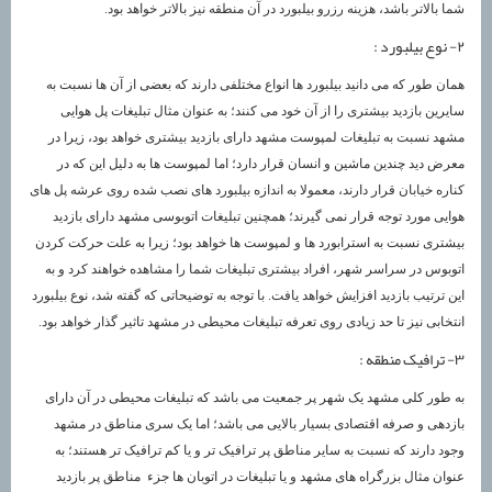
شما بالاتر باشد، هزینه رزرو بیلبورد در آن منطقه نیز بالاتر خواهد بود.
۲- نوع بیلبورد :
همان طور که می دانید بیلبورد ها انواع مختلفی دارند که بعضی از آن ها نسبت به
سایرین بازدید بیشتری را از آن خود می کنند؛ به عنوان مثال تبلیغات پل هوایی
مشهد نسبت به تبلیغات لمپوست مشهد دارای بازدید بیشتری خواهد بود، زیرا در
معرض دید چندین ماشین و انسان قرار دارد؛ اما لمپوست ها به دلیل این که در
کناره خیابان قرار دارند، معمولا به اندازه بیلبورد های نصب شده روی عرشه پل های
هوایی مورد توجه قرار نمی گیرند؛ همچنین تبلیغات اتوبوسی مشهد دارای بازدید
بیشتری نسبت به استرابورد ها و لمپوست ها خواهد بود؛ زیرا به علت حرکت کردن
اتوبوس در سراسر شهر، افراد بیشتری تبلیغات شما را مشاهده خواهند کرد و به
این ترتیب بازدید افزایش خواهد یافت. با توجه به توضیحاتی که گفته شد، نوع بیلبورد
انتخابی نیز تا حد زیادی روی تعرفه تبلیغات محیطی در مشهد تاثیر گذار خواهد بود.
۳- ترافیک منطقه :
به طور کلی مشهد یک شهر پر جمعیت می باشد که تبلیغات محیطی در آن دارای
بازدهی و صرفه اقتصادی بسیار بالایی می باشد؛ اما یک سری مناطق در مشهد
وجود دارند که نسبت به سایر مناطق پر ترافیک تر و یا کم ترافیک تر هستند؛ به
عنوان مثال بزرگراه های مشهد و یا تبلیغات در اتوبان ها جزء مناطق پر بازدید